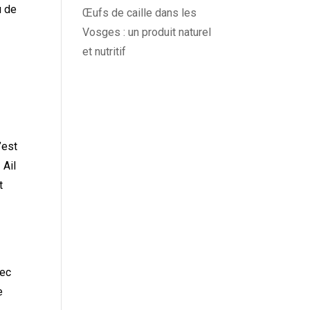
u de
Œufs de caille dans les
Vosges : un produit naturel
et nutritif
’est
 Ail
t
vec
e