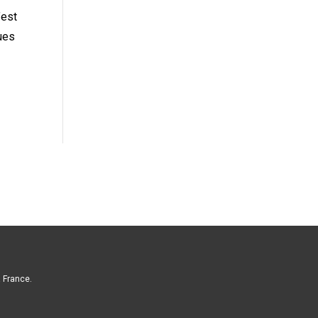
’est
ques
a France.