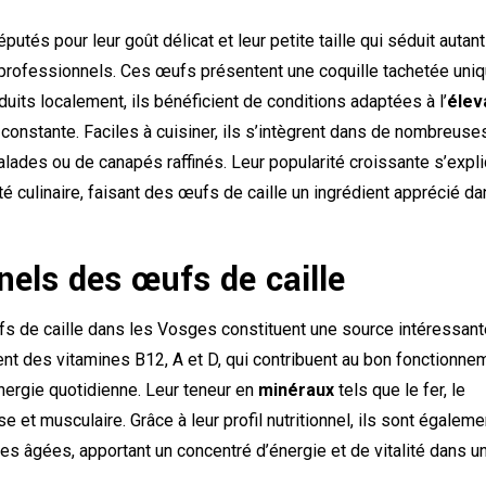
putés pour leur goût délicat et leur petite taille qui séduit autant
professionnels. Ces œufs présentent une coquille tachetée uni
uits localement, ils bénéficient de conditions adaptées à l’
élev
t constante. Faciles à cuisiner, ils s’intègrent dans de nombreuse
salades ou de canapés raffinés. Leur popularité croissante s’expl
lité culinaire, faisant des œufs de caille un ingrédient apprécié d
nnels des œufs de caille
fs
de caille dans les Vosges constituent une source intéressan
nt des vitamines B12, A et D, qui contribuent au bon fonctionne
nergie quotidienne. Leur teneur en
minéraux
tels que le fer, le
 et musculaire. Grâce à leur profil nutritionnel, ils sont égaleme
es âgées, apportant un concentré d’énergie et de vitalité dans u