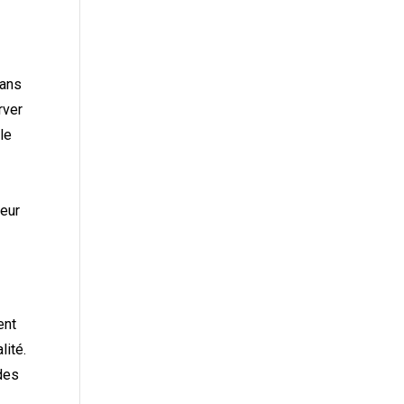
dans
rver
lle
leur
ent
lité.
des