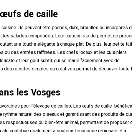
œufs de caille
cuisine. Ils peuvent être pochés, durs, brouillés ou incorporés 
et les salades composées. Leur cuisson rapide permet de prése
joutant une touche élégante à chaque plat. De plus, leur petite tai
s ou des entrées raffinées. Les chefs locaux et les cuisiniers
licate et leur goût subtil, qui se marie facilement avec de
s des recettes simples ou créatives permet de découvrir toute 
dans les Vosges
vorables pour l’élevage de cailles. Les œufs de caille bénéfici
le rythme naturel des oiseaux et garantissant des produits de qua
ques respectueuses du bien-être animal, permettant de proposer 
cale contribue également à soutenir l’économie régionale et à