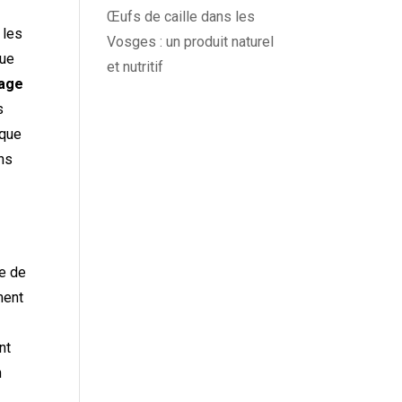
Œufs de caille dans les
 les
Vosges : un produit naturel
que
et nutritif
age
s
ique
ans
te de
ment
nt
n